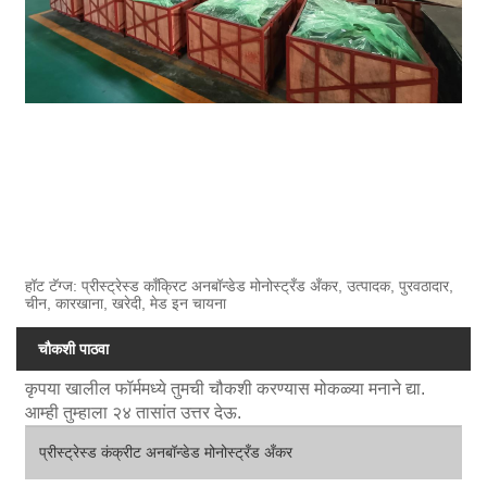
हॉट टॅग्ज: प्रीस्ट्रेस्ड कॉंक्रिट अनबॉन्डेड मोनोस्ट्रँड अँकर, उत्पादक, पुरवठादार,
चीन, कारखाना, खरेदी, मेड इन चायना
चौकशी पाठवा
कृपया खालील फॉर्ममध्ये तुमची चौकशी करण्यास मोकळ्या मनाने द्या.
आम्ही तुम्हाला २४ तासांत उत्तर देऊ.