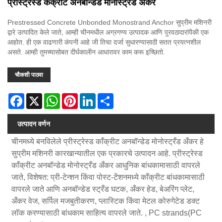
प्रीस्ट्रेस्ड कंक्रीट अनबॉन्डेड मोनोस्ट्रँड अँकर
Prestressed Concrete Unbonded Monostrand Anchor सुप्रीम मशिनरी
द्वारे उत्पादित केले जाते, आम्ही चीनमधील अग्रगण्य उत्पादक आणि पुरवठादारांपैकी एक
आहोत. ही एक वाढणारी कंपनी आहे जी तिचा दर्जा सुधारण्यासाठी सतत प्रयत्नशील
असते. आम्ही तुमच्यासोबत दीर्घकालीन आधारावर काम करू इच्छितो.
चौकशी पाठवा
Facebook
X
WhatsApp
Pinterest
LinkedIn
Share
उत्पादन वर्णन
चीनमध्ये बनविलेले प्रीस्ट्रेस्ड काँक्रीट अनबॉन्डेड मोनोस्ट्रँड अँकर हे
सुप्रीम मशिनरी कारखान्यातील एक प्रकारचे उत्पादन आहे. प्रीस्ट्रेस्ड
काँक्रीट अनबॉन्डेड मोनोस्ट्रँड अँकर आधुनिक बांधकामासाठी वापरले
जाते, विशेषत: प्री-टेन्शन किंवा पोस्ट-टेंशनमध्ये कॉंक्रीट बांधकामासाठी
वापरले जाते आणि अनबॉन्डेड स्ट्रँड घटक, अँकर हेड, बेअरिंग प्लेट,
अँकर वेज, सर्पिल मजबुतीकरण, प्लास्टिक किंवा मेटल कोरुगेटेड डक्ट
लॉक करण्यासाठी बांधकाम साहित्य वापरले जाते. , PC strands(PC