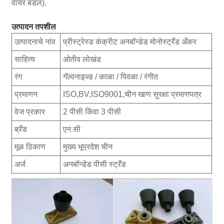
वायर बंडल).
उत्पादन तपशील
उत्पादनाचे नांव
प्रीस्ट्रेस्ड कंक्रीट अनबॉन्डेड मोनोस्ट्रँड अँकर
साहित्य
ओतीव लोखंड
रंग
गॅल्वनाइज्ड / काळा / पिवळा / रंगीत
प्रमाणन
ISO,BV,ISO9001,चीन खाण सुरक्षा प्रमाणपत्र
वेज प्रकार
2 पीसी किंवा 3 पीसी
ब्रँड
एन.सी
मूळ ठिकाण
मुख्य भूप्रदेश चीन
अर्ज
अनबॉन्डेड पीसी स्ट्रँड