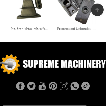
पोस्ट टेन्शन बॉन्डेड फ्लॅट स्लॅब अँकर ब्लॉक
Prestressed Unbonded Monostrand अँकर