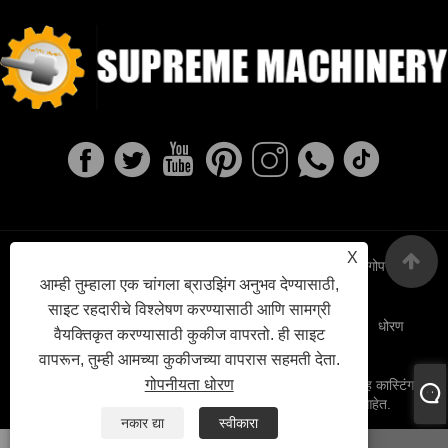
X
Links
Sitemap
RSS
XML
गोपनीयता
आम्ही तुम्हाला एक चांगला ब्राउझिंग अनुभव देण्यासाठी,
साइट रहदारीचे विश्लेषण करण्यासाठी आणि सामग्री
धोरण
वैयक्तिकृत करण्यासाठी कुकीज वापरतो. ही साइट
वापरून, तुम्ही आमच्या कुकीजच्या वापरास सहमती देता.
गोपनीयता धोरण
कॉपीराइट © 2022 निंगबो सुप्रीम मशीनरी कंपनी, लि. - ड्युटाईल लोह कास्टिंग,
गुंतवणूक कास्टिंग, राखाडी लोखंडी कास्टिंग - सर्व हक्क राखीव आहेत.
नकार द्या
स्वीकारा