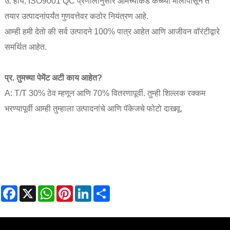
उ: होय, ISO9001 QC प्रणालीनुसार आमच्याकडे कच्च्या मालापासून ते
तयार उत्पादनांपर्यंत गुणवत्तेवर कठोर नियंत्रण आहे.
आम्ही हमी देतो की सर्व उत्पादने 100% पात्र आहेत आणि आजीवन वॉरंटीद्वारे
समर्थित आहेत.
प्र. तुमच्या पेमेंट अटी काय आहेत?
A: T/T 30% ठेव म्हणून आणि 70% वितरणापूर्वी. तुम्ही शिल्लक रक्कम
भरण्यापूर्वी आम्ही तुम्हाला उत्पादनांचे आणि पॅकेजचे फोटो दाखवू.
Facebook
X
WhatsApp
Pinterest
LinkedIn
Share